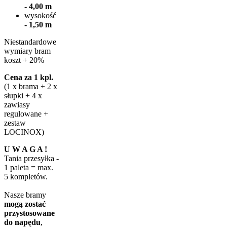
- 4,00 m
wysokość
- 1,50 m
Niestandardowe
wymiary bram
koszt + 20%
Cena za 1 kpl.
(1 x brama + 2 x
słupki + 4 x
zawiasy
regulowane +
zestaw
LOCINOX)
U W A G A !
Tania przesyłka -
1 paleta = max.
5 kompletów.
Nasze bramy
mogą zostać
przystosowane
do napędu
,