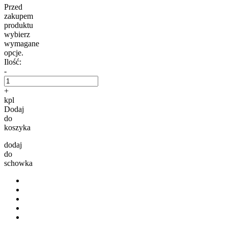
Przed
zakupem
produktu
wybierz
wymagane
opcje.
Ilość:
-
+
kpl
Dodaj
do
koszyka
dodaj
do
schowka