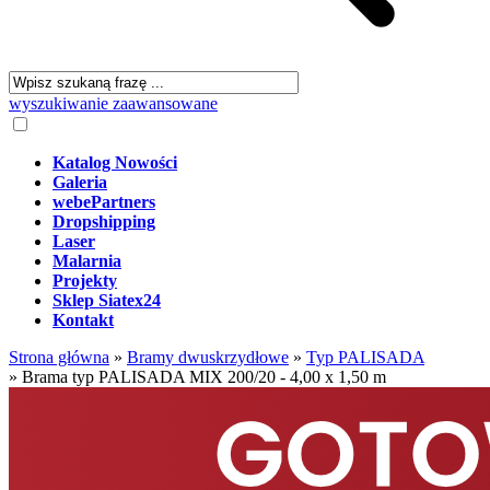
wyszukiwanie zaawansowane
Katalog Nowości
Galeria
webePartners
Dropshipping
Laser
Malarnia
Projekty
Sklep Siatex24
Kontakt
Strona główna
»
Bramy dwuskrzydłowe
»
Typ PALISADA
»
Brama typ PALISADA MIX 200/20 - 4,00 x 1,50 m