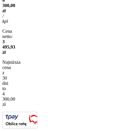
4
300,00
zł
/
kpl
Cena
netto:
3
495,93
zł
Najniższa
cena
z
30
dni
to
4
300,00
zł