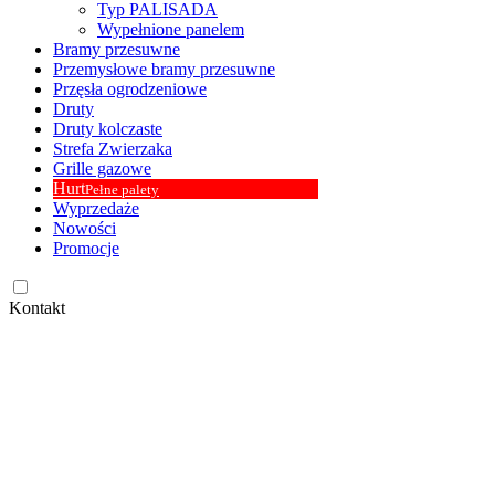
Typ PALISADA
Wypełnione panelem
Bramy przesuwne
Przemysłowe bramy przesuwne
Przęsła ogrodzeniowe
Druty
Druty kolczaste
Strefa Zwierzaka
Grille gazowe
Hurt
Pełne palety
Wyprzedaże
Nowości
Promocje
Kontakt