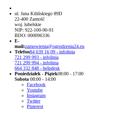
ul. Jana Kilińskiego 89D
22-400 Zamość
woj. lubelskie
NIP: 922-100-90-91
BDO: 000096336
E-
mail:
zamowienia@ogrodzenia24.eu
Telefon
84 639 16 09 - infolinia
721 299 993 - infolinia
721 299 994 - infolinia
664 332 848 - helpdesk
Poniedziałek - Piątek
08:00 - 17:00
Sobota
08:00 - 14:00
Facebook
Youtube
Instagram
Twitter
Pinterest