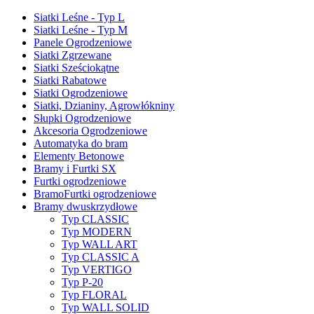
Siatki Leśne - Typ L
Siatki Leśne - Typ M
Panele Ogrodzeniowe
Siatki Zgrzewane
Siatki Sześciokątne
Siatki Rabatowe
Siatki Ogrodzeniowe
Siatki, Dzianiny, Agrowłókniny
Słupki Ogrodzeniowe
Akcesoria Ogrodzeniowe
Automatyka do bram
Elementy Betonowe
Bramy i Furtki SX
Furtki ogrodzeniowe
BramoFurtki ogrodzeniowe
Bramy dwuskrzydłowe
Typ CLASSIC
Typ MODERN
Typ WALL ART
Typ CLASSIC A
Typ VERTIGO
Typ P-20
Typ FLORAL
Typ WALL SOLID