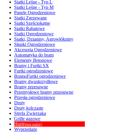
Siatki Leśne - Typ L
Siatki Leśne - Typ M
Panele Ogrodzeniowe
Siatki Zgrzewane
Siatki Sześciokątne
Siatki Rabatowe
Siatki Ogrodzeniowe
Siatki, Dzianiny, Agrowłókniny
Słupki Ogrodzeniowe
Akcesoria Ogrodzeniowe
Automatyka do bram
Elementy Betonowe
Bramy i Furtki SX
Furtki ogrodzeniowe
BramoFurtki ogrodzeniowe
Bramy dwuskrzydłowe
Bramy przesuwne
Przemysłowe bramy przesuwne
Przęsła ogrodzeniowe
Druty
Druty kolczaste
Strefa Zwierzaka
Grille gazowe
Hurt
Pełne palety
Wyprzedaże