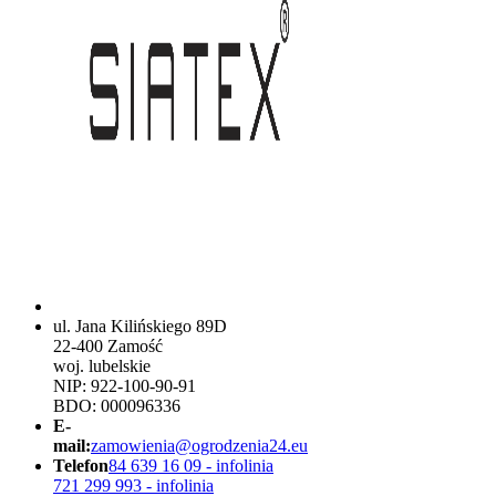
ul. Jana Kilińskiego 89D
22-400 Zamość
woj. lubelskie
NIP: 922-100-90-91
BDO: 000096336
E-
mail:
zamowienia@ogrodzenia24.eu
Telefon
84 639 16 09 - infolinia
721 299 993 - infolinia