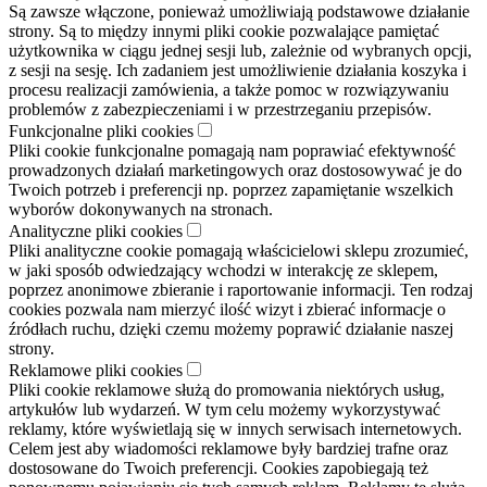
Są zawsze włączone, ponieważ umożliwiają podstawowe działanie
strony. Są to między innymi pliki cookie pozwalające pamiętać
użytkownika w ciągu jednej sesji lub, zależnie od wybranych opcji,
z sesji na sesję. Ich zadaniem jest umożliwienie działania koszyka i
procesu realizacji zamówienia, a także pomoc w rozwiązywaniu
problemów z zabezpieczeniami i w przestrzeganiu przepisów.
Funkcjonalne pliki cookies
Pliki cookie funkcjonalne pomagają nam poprawiać efektywność
prowadzonych działań marketingowych oraz dostosowywać je do
Twoich potrzeb i preferencji np. poprzez zapamiętanie wszelkich
wyborów dokonywanych na stronach.
Analityczne pliki cookies
Pliki analityczne cookie pomagają właścicielowi sklepu zrozumieć,
w jaki sposób odwiedzający wchodzi w interakcję ze sklepem,
poprzez anonimowe zbieranie i raportowanie informacji. Ten rodzaj
cookies pozwala nam mierzyć ilość wizyt i zbierać informacje o
źródłach ruchu, dzięki czemu możemy poprawić działanie naszej
strony.
Reklamowe pliki cookies
Pliki cookie reklamowe służą do promowania niektórych usług,
artykułów lub wydarzeń. W tym celu możemy wykorzystywać
reklamy, które wyświetlają się w innych serwisach internetowych.
Celem jest aby wiadomości reklamowe były bardziej trafne oraz
dostosowane do Twoich preferencji. Cookies zapobiegają też