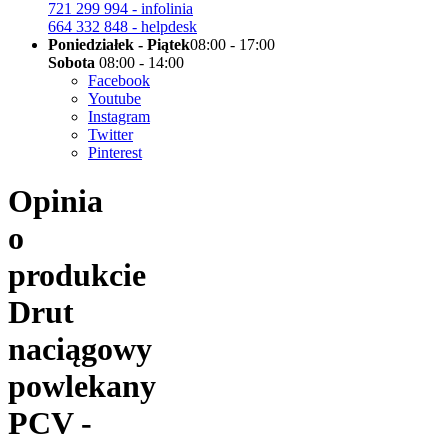
721 299 994 - infolinia
664 332 848 - helpdesk
Poniedziałek - Piątek
08:00 - 17:00
Sobota
08:00 - 14:00
Facebook
Youtube
Instagram
Twitter
Pinterest
Opinia
o
produkcie
Drut
naciągowy
powlekany
PCV -