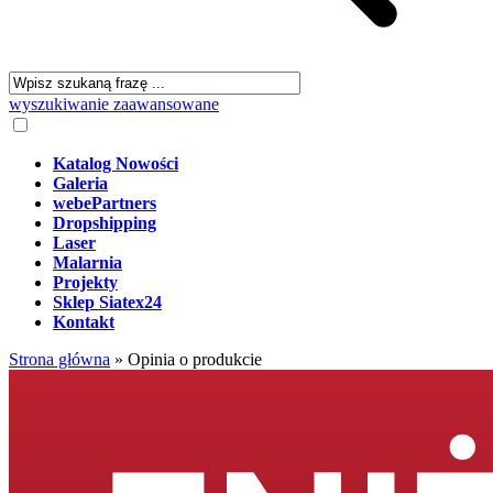
wyszukiwanie zaawansowane
Katalog Nowości
Galeria
webePartners
Dropshipping
Laser
Malarnia
Projekty
Sklep Siatex24
Kontakt
Strona główna
»
Opinia o produkcie