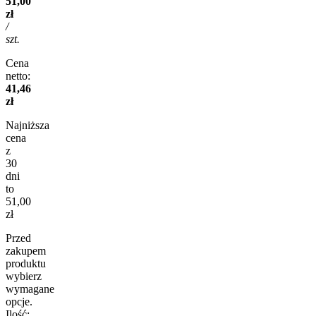
51,00
zł
/
szt.
Cena
netto:
41,46
zł
Najniższa
cena
z
30
dni
to
51,00
zł
Przed
zakupem
produktu
wybierz
wymagane
opcje.
Ilość: