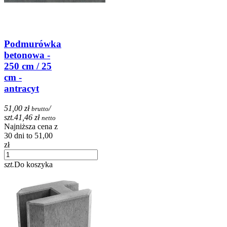
Podmurówka
betonowa -
250 cm / 25
cm -
antracyt
51,00 zł
/
brutto
szt.
41,46 zł
netto
Najniższa cena z
30 dni to 51,00
zł
szt.
Do koszyka