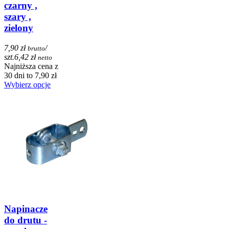
czarny ,
szary ,
zielony
7,90 zł
/
brutto
szt.
6,42 zł
netto
Najniższa cena z
30 dni to 7,90 zł
Wybierz opcje
Napinacze
do drutu -