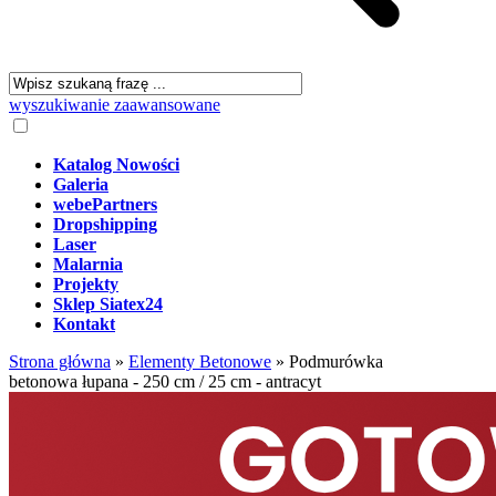
wyszukiwanie zaawansowane
Katalog Nowości
Galeria
webePartners
Dropshipping
Laser
Malarnia
Projekty
Sklep Siatex24
Kontakt
Strona główna
»
Elementy Betonowe
»
Podmurówka
betonowa łupana - 250 cm / 25 cm - antracyt