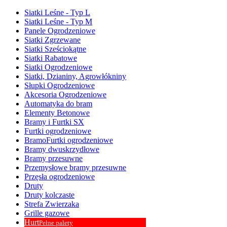
Siatki Leśne - Typ L
Siatki Leśne - Typ M
Panele Ogrodzeniowe
Siatki Zgrzewane
Siatki Sześciokątne
Siatki Rabatowe
Siatki Ogrodzeniowe
Siatki, Dzianiny, Agrowłókniny
Słupki Ogrodzeniowe
Akcesoria Ogrodzeniowe
Automatyka do bram
Elementy Betonowe
Bramy i Furtki SX
Furtki ogrodzeniowe
BramoFurtki ogrodzeniowe
Bramy dwuskrzydłowe
Bramy przesuwne
Przemysłowe bramy przesuwne
Przęsła ogrodzeniowe
Druty
Druty kolczaste
Strefa Zwierzaka
Grille gazowe
Hurt
Pełne palety