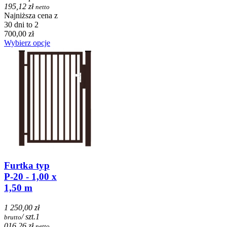
195,12 zł
netto
Najniższa cena z
30 dni to 2
700,00 zł
Wybierz opcje
Furtka typ
P-20 - 1,00 x
1,50 m
1 250,00 zł
/ szt.
1
brutto
016,26 zł
netto