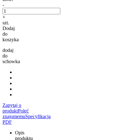
-
+
szt.
Dodaj
do
koszyka
dodaj
do
schowka
Zapytaj o
produkt
Poleć
znajomemu
Specyfikacja
PDF
Opis
produktu