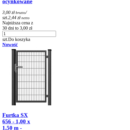
ocynkowane
3,00 zł
/
brutto
szt.
2,44 zł
netto
Najniższa cena z
30 dni to 3,00 zł
szt.
Do koszyka
Nowość
Furtka SX
656 - 1,00 x
1,50 m -