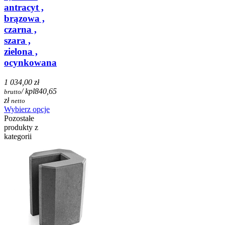
antracyt ,
brązowa ,
czarna ,
szara ,
zielona ,
ocynkowana
1 034,00 zł
/ kpl
840,65
brutto
zł
netto
Wybierz opcje
Pozostałe
produkty z
kategorii