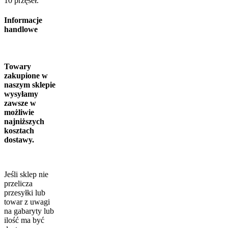
10 przęseł.
Informacje
handlowe
Towary
zakupione w
naszym sklepie
wysyłamy
zawsze w
możliwie
najniższych
kosztach
dostawy.
Jeśli sklep nie
przelicza
przesyłki lub
towar z uwagi
na gabaryty lub
ilość ma być