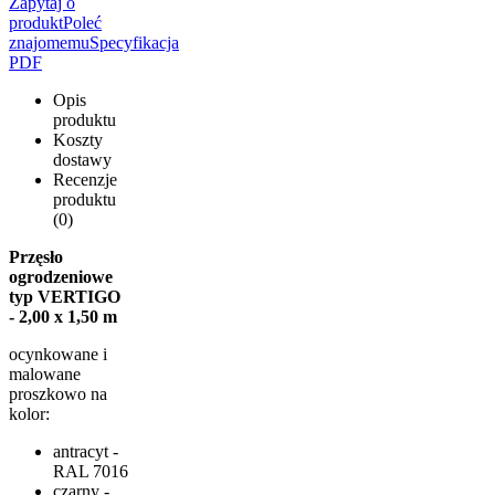
Zapytaj o
produkt
Poleć
znajomemu
Specyfikacja
PDF
Opis
produktu
Koszty
dostawy
Recenzje
produktu
(0)
Przęsło
ogrodzeniowe
typ
VERTIGO
- 2,00 x 1,50 m
ocynkowane i
malowane
proszkowo na
kolor:
antracyt -
RAL 7016
czarny -