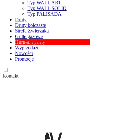
Typ WALL ART
Typ WALL SOLID
Typ PALISADA
Druty
Druty kolczaste
Strefa Zwierzaka
Grille gazowe
Hurt
Pełne palety
Wyprzedaże
Nowości
Promocje
Kontakt