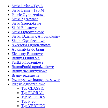
Siatki Leśne - Typ L
Siatki Leśne - Typ M
Panele Ogrodzeniowe
Siatki Zgrzewane
Siatki Sześciokątne
Siatki Rabatowe
Siatki Ogrodzeniowe
Siatki, Dzianiny, Agrowłókniny
Słupki Ogrodzeniowe
Akcesoria Ogrodzeniowe
Automatyka do bram
Elementy Betonowe
Bramy i Furtki SX
Furtki ogrodzeniowe
BramoFurtki ogrodzeniowe
Bramy dwuskrzydłowe
Bramy przesuwne
Przemysłowe bramy przesuwne
Przęsła ogrodzeniowe
Typ CLASSIC
Typ FLORAL
Typ MODERN
Typ P-20
Typ VERTIGO