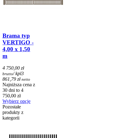
Brama typ
VERTIGO -
4,00 x 1,50
m
4 750,00 zł
/ kpl
3
brutto
861,79 zł
netto
Najniższa cena z
30 dni to 4
750,00 zł
Wybierz opcje
Pozostałe
produkty z
kategorii