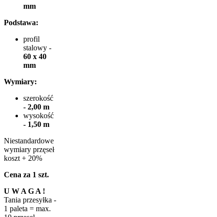
mm
Podstawa:
profil
stalowy -
60 x 40
mm
Wymiary:
szerokość
- 2,00 m
wysokość
- 1,50 m
Niestandardowe
wymiary przęseł
koszt + 20%
Cena za 1 szt.
U W A G A !
Tania przesyłka -
1 paleta = max.