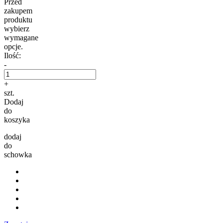
Przed
zakupem
produktu
wybierz
wymagane
opcje.
Ilość:
-
+
szt.
Dodaj
do
koszyka
dodaj
do
schowka