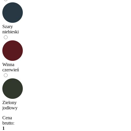
Szary
niebieski
Winna
czerwień
Zielony
jodłowy
Cena
brutto:
1