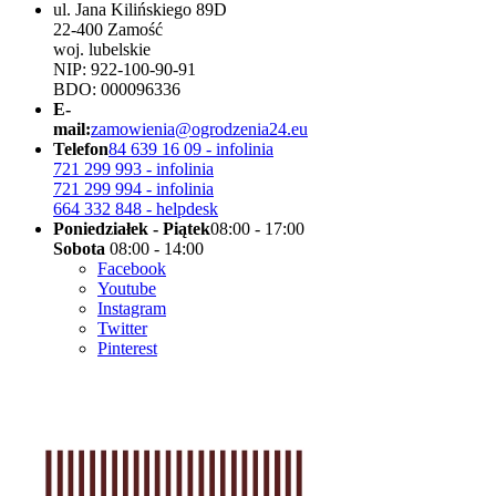
ul. Jana Kilińskiego 89D
22-400 Zamość
woj. lubelskie
NIP: 922-100-90-91
BDO: 000096336
E-
mail:
zamowienia@ogrodzenia24.eu
Telefon
84 639 16 09 - infolinia
721 299 993 - infolinia
721 299 994 - infolinia
664 332 848 - helpdesk
Poniedziałek - Piątek
08:00 - 17:00
Sobota
08:00 - 14:00
Facebook
Youtube
Instagram
Twitter
Pinterest