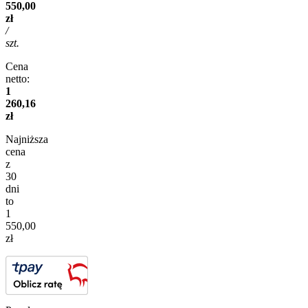
550,00
zł
/
szt.
Cena
netto:
1
260,16
zł
Najniższa
cena
z
30
dni
to
1
550,00
zł