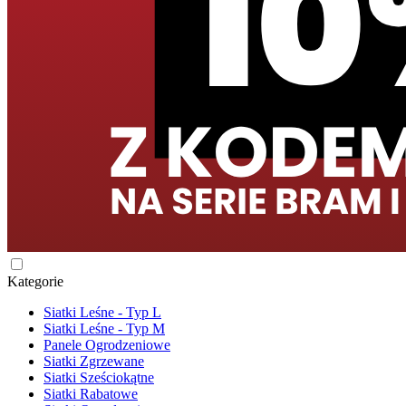
Kategorie
Siatki Leśne - Typ L
Siatki Leśne - Typ M
Panele Ogrodzeniowe
Siatki Zgrzewane
Siatki Sześciokątne
Siatki Rabatowe