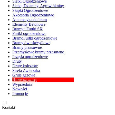
Siatki Ogrodzeniowe
Siatki, Dzianiny, Agrowłókniny
Słupki Ogrodzeniowe
Akcesoria Ogrodzeniowe
Automatyka do bram
Elementy Betonowe
Bramy i Furtki SX
Furtki ogrodzeniowe
BramoFurtki ogrodzeniowe
Bramy dwuskrzydłowe
Bramy przesuwne
Przemysłowe bramy przesuwne
Przęsła ogrodzeniowe
Druty
Druty kolczaste
Strefa Zwierzaka
Grille gazowe
Hurt
Pełne palety
Wyprzedaże
Nowości
Promocje
Kontakt