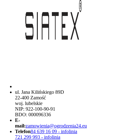
ul. Jana Kilińskiego 89D
22-400 Zamość
woj. lubelskie
NIP: 922-100-90-91
BDO: 000096336
E-
mail:
zamowienia@ogrodzenia24.eu
Telefon
84 639 16 09 - infolinia
721 299 993 - infolinia