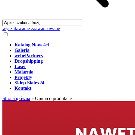
wyszukiwanie zaawansowane
Katalog Nowości
Galeria
webePartners
Dropshipping
Laser
Malarnia
Projekty
Sklep Siatex24
Kontakt
Strona główna
»
Opinia o produkcie