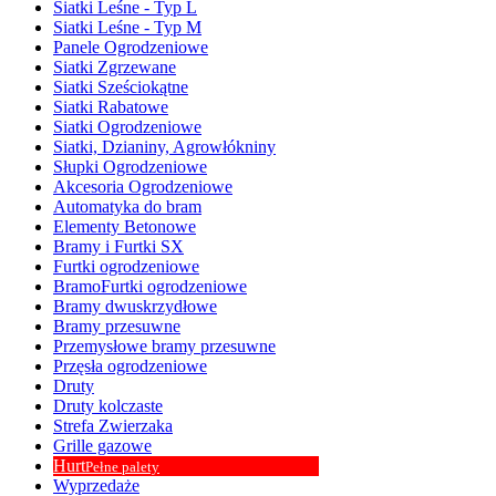
Siatki Leśne - Typ L
Siatki Leśne - Typ M
Panele Ogrodzeniowe
Siatki Zgrzewane
Siatki Sześciokątne
Siatki Rabatowe
Siatki Ogrodzeniowe
Siatki, Dzianiny, Agrowłókniny
Słupki Ogrodzeniowe
Akcesoria Ogrodzeniowe
Automatyka do bram
Elementy Betonowe
Bramy i Furtki SX
Furtki ogrodzeniowe
BramoFurtki ogrodzeniowe
Bramy dwuskrzydłowe
Bramy przesuwne
Przemysłowe bramy przesuwne
Przęsła ogrodzeniowe
Druty
Druty kolczaste
Strefa Zwierzaka
Grille gazowe
Hurt
Pełne palety
Wyprzedaże