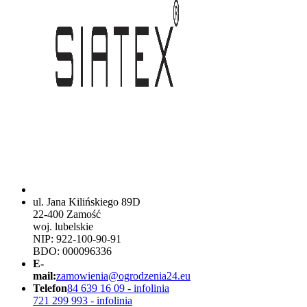
ul. Jana Kilińskiego 89D
22-400 Zamość
woj. lubelskie
NIP: 922-100-90-91
BDO: 000096336
E-
mail:
zamowienia@ogrodzenia24.eu
Telefon
84 639 16 09 - infolinia
721 299 993 - infolinia