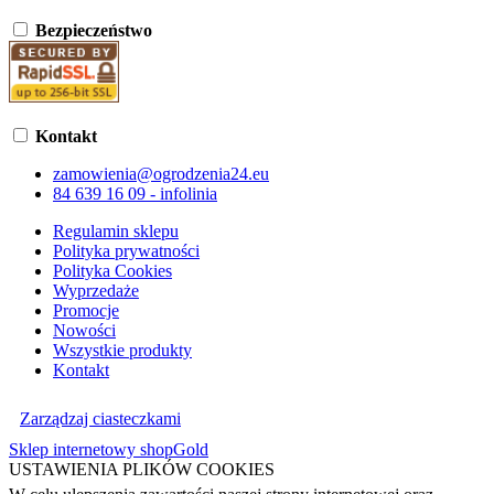
Bezpieczeństwo
Kontakt
zamowienia@ogrodzenia24.eu
84 639 16 09 - infolinia
Regulamin sklepu
Polityka prywatności
Polityka Cookies
Wyprzedaże
Promocje
Nowości
Wszystkie produkty
Kontakt
Zarządzaj ciasteczkami
Sklep internetowy shopGold
USTAWIENIA PLIKÓW COOKIES