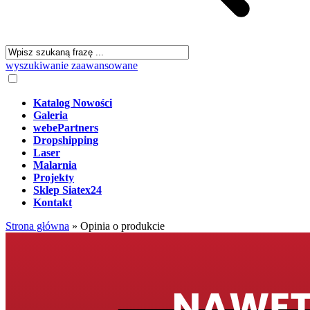
wyszukiwanie zaawansowane
Katalog Nowości
Galeria
webePartners
Dropshipping
Laser
Malarnia
Projekty
Sklep Siatex24
Kontakt
Strona główna
»
Opinia o produkcie