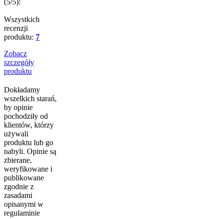
(
5
/5):
Wszystkich
recenzji
produktu:
7
Zobacz
szczegóły
produktu
Dokładamy
wszelkich starań,
by opinie
pochodziły od
klientów, którzy
używali
produktu lub go
nabyli. Opinie są
zbierane,
weryfikowane i
publikowane
zgodnie z
zasadami
opisanymi w
regulaminie