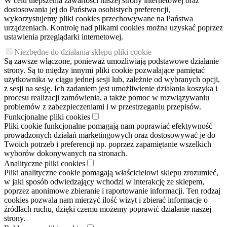
W celu ulepszenia zawartości naszej strony internetowej oraz
dostosowania jej do Państwa osobistych preferencji,
wykorzystujemy pliki cookies przechowywane na Państwa
urządzeniach. Kontrolę nad plikami cookies można uzyskać poprzez
ustawienia przeglądarki internetowej.
Niezbędne do działania sklepu pliki cookie
Są zawsze włączone, ponieważ umożliwiają podstawowe działanie
strony. Są to między innymi pliki cookie pozwalające pamiętać
użytkownika w ciągu jednej sesji lub, zależnie od wybranych opcji,
z sesji na sesję. Ich zadaniem jest umożliwienie działania koszyka i
procesu realizacji zamówienia, a także pomoc w rozwiązywaniu
problemów z zabezpieczeniami i w przestrzeganiu przepisów.
Funkcjonalne pliki cookies
Pliki cookie funkcjonalne pomagają nam poprawiać efektywność
prowadzonych działań marketingowych oraz dostosowywać je do
Twoich potrzeb i preferencji np. poprzez zapamiętanie wszelkich
wyborów dokonywanych na stronach.
Analityczne pliki cookies
Pliki analityczne cookie pomagają właścicielowi sklepu zrozumieć,
w jaki sposób odwiedzający wchodzi w interakcję ze sklepem,
poprzez anonimowe zbieranie i raportowanie informacji. Ten rodzaj
cookies pozwala nam mierzyć ilość wizyt i zbierać informacje o
źródłach ruchu, dzięki czemu możemy poprawić działanie naszej
strony.