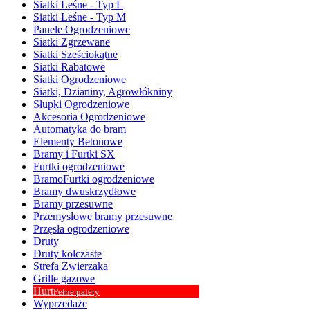
Siatki Leśne - Typ L
Siatki Leśne - Typ M
Panele Ogrodzeniowe
Siatki Zgrzewane
Siatki Sześciokątne
Siatki Rabatowe
Siatki Ogrodzeniowe
Siatki, Dzianiny, Agrowłókniny
Słupki Ogrodzeniowe
Akcesoria Ogrodzeniowe
Automatyka do bram
Elementy Betonowe
Bramy i Furtki SX
Furtki ogrodzeniowe
BramoFurtki ogrodzeniowe
Bramy dwuskrzydłowe
Bramy przesuwne
Przemysłowe bramy przesuwne
Przęsła ogrodzeniowe
Druty
Druty kolczaste
Strefa Zwierzaka
Grille gazowe
Hurt
Pełne palety
Wyprzedaże