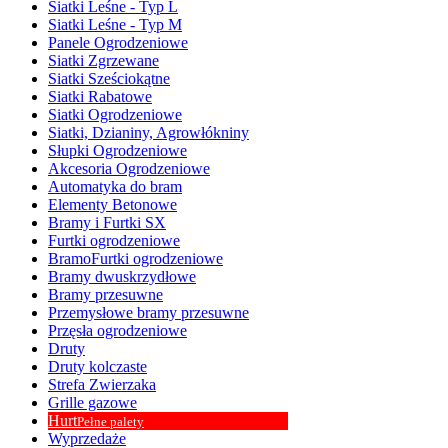
Siatki Leśne - Typ L
Siatki Leśne - Typ M
Panele Ogrodzeniowe
Siatki Zgrzewane
Siatki Sześciokątne
Siatki Rabatowe
Siatki Ogrodzeniowe
Siatki, Dzianiny, Agrowłókniny
Słupki Ogrodzeniowe
Akcesoria Ogrodzeniowe
Automatyka do bram
Elementy Betonowe
Bramy i Furtki SX
Furtki ogrodzeniowe
BramoFurtki ogrodzeniowe
Bramy dwuskrzydłowe
Bramy przesuwne
Przemysłowe bramy przesuwne
Przęsła ogrodzeniowe
Druty
Druty kolczaste
Strefa Zwierzaka
Grille gazowe
Hurt
Pełne palety
Wyprzedaże