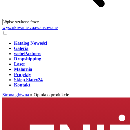
wyszukiwanie zaawansowane
Katalog Nowości
Galeria
webePartners
Dropshipping
Laser
Malarnia
Projekty
Sklep Siatex24
Kontakt
Strona główna
»
Opinia o produkcie