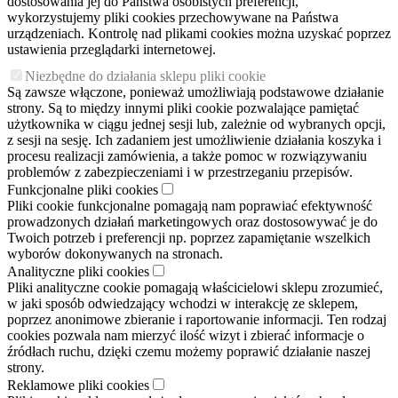
dostosowania jej do Państwa osobistych preferencji,
wykorzystujemy pliki cookies przechowywane na Państwa
urządzeniach. Kontrolę nad plikami cookies można uzyskać poprzez
ustawienia przeglądarki internetowej.
Niezbędne do działania sklepu pliki cookie
Są zawsze włączone, ponieważ umożliwiają podstawowe działanie
strony. Są to między innymi pliki cookie pozwalające pamiętać
użytkownika w ciągu jednej sesji lub, zależnie od wybranych opcji,
z sesji na sesję. Ich zadaniem jest umożliwienie działania koszyka i
procesu realizacji zamówienia, a także pomoc w rozwiązywaniu
problemów z zabezpieczeniami i w przestrzeganiu przepisów.
Funkcjonalne pliki cookies
Pliki cookie funkcjonalne pomagają nam poprawiać efektywność
prowadzonych działań marketingowych oraz dostosowywać je do
Twoich potrzeb i preferencji np. poprzez zapamiętanie wszelkich
wyborów dokonywanych na stronach.
Analityczne pliki cookies
Pliki analityczne cookie pomagają właścicielowi sklepu zrozumieć,
w jaki sposób odwiedzający wchodzi w interakcję ze sklepem,
poprzez anonimowe zbieranie i raportowanie informacji. Ten rodzaj
cookies pozwala nam mierzyć ilość wizyt i zbierać informacje o
źródłach ruchu, dzięki czemu możemy poprawić działanie naszej
strony.
Reklamowe pliki cookies