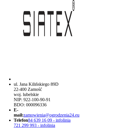
ul. Jana Kilińskiego 89D
22-400 Zamość
woj. lubelskie
NIP: 922-100-90-91
BDO: 000096336
E-
mail:
zamowienia@ogrodzenia24.eu
Telefon
84 639 16 09 - infolinia
721 299 993 - infolinia