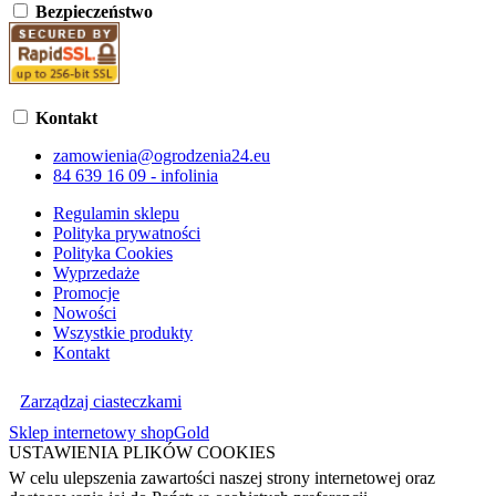
Bezpieczeństwo
Kontakt
zamowienia@ogrodzenia24.eu
84 639 16 09 - infolinia
Regulamin sklepu
Polityka prywatności
Polityka Cookies
Wyprzedaże
Promocje
Nowości
Wszystkie produkty
Kontakt
Zarządzaj ciasteczkami
Sklep internetowy shopGold
USTAWIENIA PLIKÓW COOKIES
W celu ulepszenia zawartości naszej strony internetowej oraz