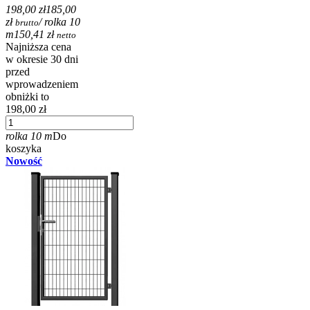
198,00 zł
185,00
zł
/ rolka 10
brutto
m
150,41 zł
netto
Najniższa cena
w okresie 30 dni
przed
wprowadzeniem
obniżki to
198,00 zł
rolka 10 m
Do
koszyka
Nowość