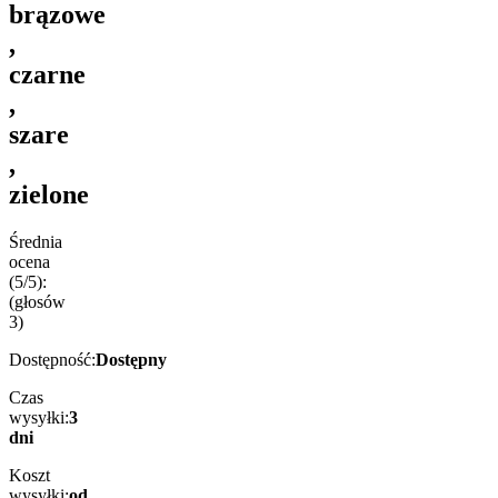
brązowe
,
czarne
,
szare
,
zielone
Średnia
ocena
(5/5):
(głosów
3
)
Dostępność:
Dostępny
Czas
wysyłki:
3
dni
Koszt
wysyłki:
od