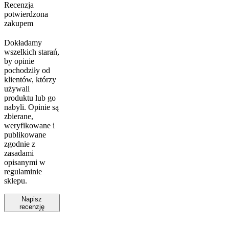
Recenzja
potwierdzona
zakupem
Dokładamy
wszelkich starań,
by opinie
pochodziły od
klientów, którzy
używali
produktu lub go
nabyli. Opinie są
zbierane,
weryfikowane i
publikowane
zgodnie z
zasadami
opisanymi w
regulaminie
sklepu.
Napisz
recenzję