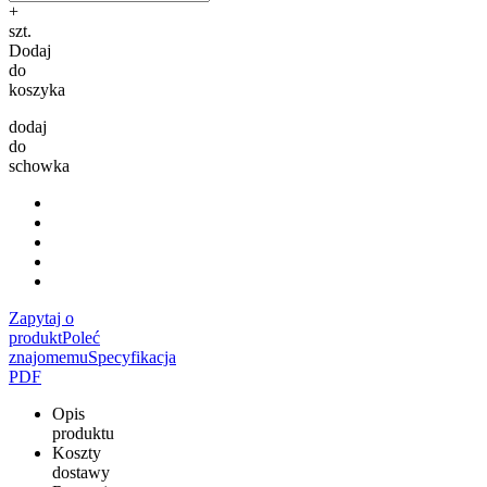
+
szt.
Dodaj
do
koszyka
dodaj
do
schowka
Zapytaj o
produkt
Poleć
znajomemu
Specyfikacja
PDF
Opis
produktu
Koszty
dostawy