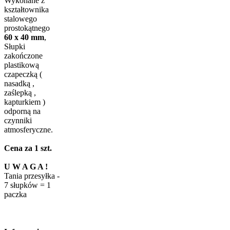
Wykonane z
kształtownika
stalowego
prostokątnego
60 x 40 mm
,
Słupki
zakończone
plastikową
czapeczką (
nasadką ,
zaślepką ,
kapturkiem )
odporną na
czynniki
atmosferyczne.
Cena za 1 szt.
U W A G A !
Tania przesyłka -
7 słupków = 1
paczka