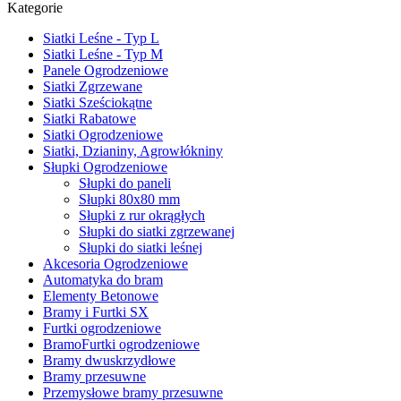
Kategorie
Siatki Leśne - Typ L
Siatki Leśne - Typ M
Panele Ogrodzeniowe
Siatki Zgrzewane
Siatki Sześciokątne
Siatki Rabatowe
Siatki Ogrodzeniowe
Siatki, Dzianiny, Agrowłókniny
Słupki Ogrodzeniowe
Słupki do paneli
Słupki 80x80 mm
Słupki z rur okrągłych
Słupki do siatki zgrzewanej
Słupki do siatki leśnej
Akcesoria Ogrodzeniowe
Automatyka do bram
Elementy Betonowe
Bramy i Furtki SX
Furtki ogrodzeniowe
BramoFurtki ogrodzeniowe
Bramy dwuskrzydłowe
Bramy przesuwne
Przemysłowe bramy przesuwne