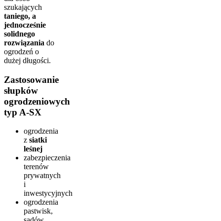
szukających
taniego, a
jednocześnie
solidnego
rozwiązania
do
ogrodzeń o
dużej długości.
Zastosowanie
słupków
ogrodzeniowych
typ A-SX
ogrodzenia
z
siatki
leśnej
zabezpieczenia
terenów
prywatnych
i
inwestycyjnych
ogrodzenia
pastwisk,
sadów,