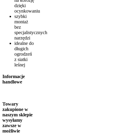
na korozję
dzięki
ocynkowaniu
szybki
montaż
bez
specjalistycznych
narzędzi
idealne do
długich
ogrodzeń
z siatki
leśnej
Informacje
handlowe
Towary
zakupione w
naszym sklepie
wysyłamy
zawsze w
możliwie