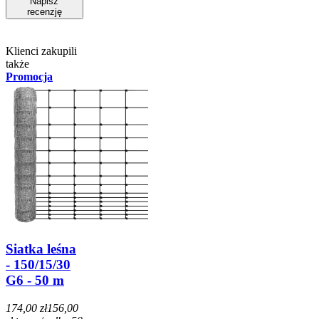
Napisz
recenzję
Klienci zakupili
także
Promocja
Siatka leśna
- 150/15/30
G6 - 50 m
174,00 zł
156,00