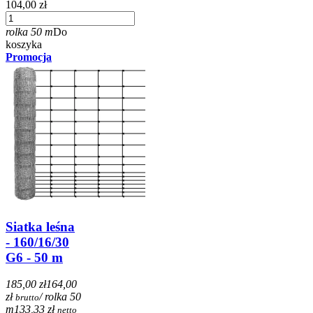
104,00 zł
rolka 50 m
Do
koszyka
Promocja
Siatka leśna
- 160/16/30
G6 - 50 m
185,00 zł
164,00
zł
/ rolka 50
brutto
m
133,33 zł
netto