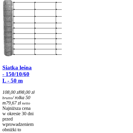
Siatka leśna
- 150/10/60
L - 50 m
108,00 zł
98,00 zł
/ rolka 50
brutto
m
79,67 zł
netto
Najniższa cena
w okresie 30 dni
przed
wprowadzeniem
obniżki to