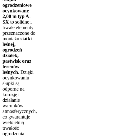
ogrodzeniowe
ocynkowane
2,00 m typ A-
SX
to solidne i
trwałe elementy
przeznaczone do
montażu
siatki
leśnej,
ogrodzeń
działek,
pastwisk oraz
terenów
leśnych
. Dzięki
ocynkowaniu
słupki są
odporne na
korozję i
działanie
warunków
atmosferycznych,
co gwarantuje
wieloletnią
trwałość
ogrodzenia.