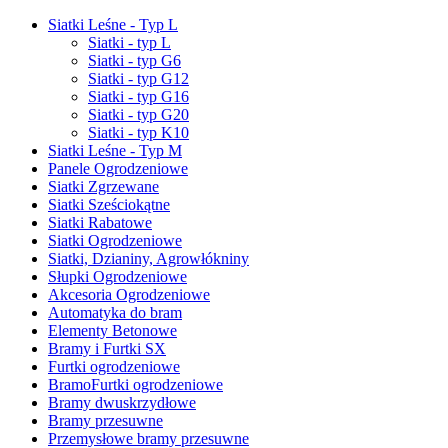
Siatki Leśne - Typ L
Siatki - typ L
Siatki - typ G6
Siatki - typ G12
Siatki - typ G16
Siatki - typ G20
Siatki - typ K10
Siatki Leśne - Typ M
Panele Ogrodzeniowe
Siatki Zgrzewane
Siatki Sześciokątne
Siatki Rabatowe
Siatki Ogrodzeniowe
Siatki, Dzianiny, Agrowłókniny
Słupki Ogrodzeniowe
Akcesoria Ogrodzeniowe
Automatyka do bram
Elementy Betonowe
Bramy i Furtki SX
Furtki ogrodzeniowe
BramoFurtki ogrodzeniowe
Bramy dwuskrzydłowe
Bramy przesuwne
Przemysłowe bramy przesuwne