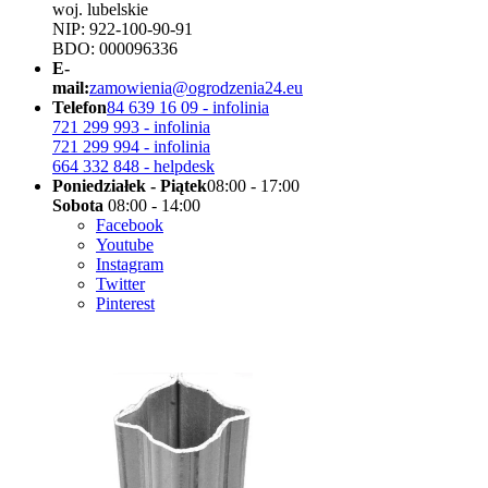
woj. lubelskie
NIP: 922-100-90-91
BDO: 000096336
E-
mail:
zamowienia@ogrodzenia24.eu
Telefon
84 639 16 09 - infolinia
721 299 993 - infolinia
721 299 994 - infolinia
664 332 848 - helpdesk
Poniedziałek - Piątek
08:00 - 17:00
Sobota
08:00 - 14:00
Facebook
Youtube
Instagram
Twitter
Pinterest