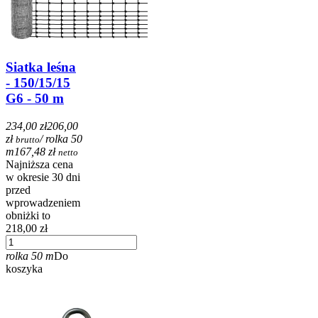
Siatka leśna
- 150/15/15
G6 - 50 m
234,00 zł
206,00
zł
/ rolka 50
brutto
m
167,48 zł
netto
Najniższa cena
w okresie 30 dni
przed
wprowadzeniem
obniżki to
218,00 zł
rolka 50 m
Do
koszyka