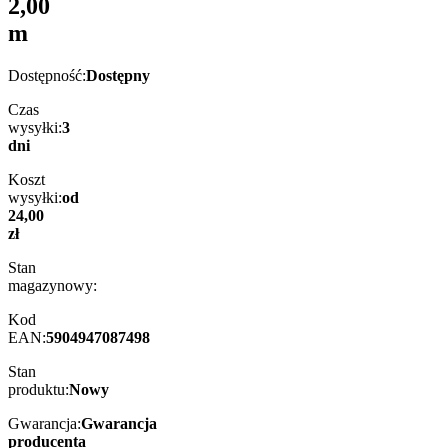
2,00
m
Dostępność:
Dostępny
Czas
wysyłki:
3
dni
Koszt
wysyłki:
od
24,00
zł
Stan
magazynowy:
Kod
EAN:
5904947087498
Stan
produktu:
Nowy
Gwarancja:
Gwarancja
producenta