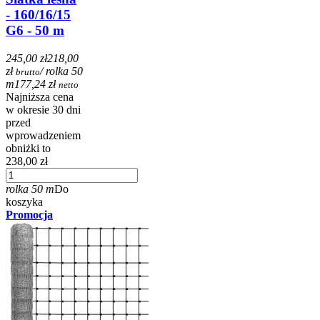
- 160/16/15
G6 - 50 m
245,00 zł
218,00
zł
/ rolka 50
brutto
m
177,24 zł
netto
Najniższa cena
w okresie 30 dni
przed
wprowadzeniem
obniżki to
238,00 zł
rolka 50 m
Do
koszyka
Promocja