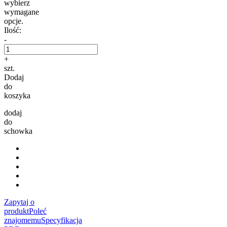
wybierz
wymagane
opcje.
Ilość:
-
+
szt.
Dodaj
do
koszyka
dodaj
do
schowka
Zapytaj o
produkt
Poleć
znajomemu
Specyfikacja