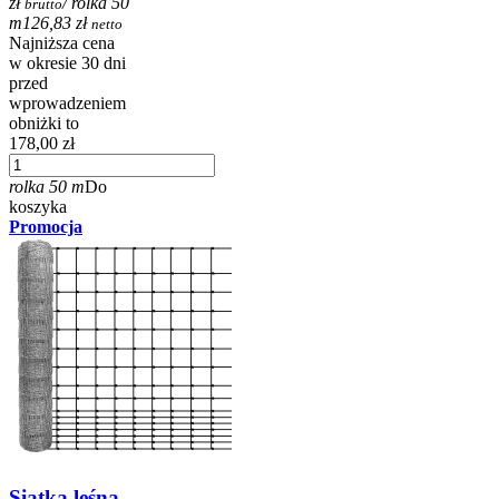
zł
/ rolka 50
brutto
m
126,83 zł
netto
Najniższa cena
w okresie 30 dni
przed
wprowadzeniem
obniżki to
178,00 zł
rolka 50 m
Do
koszyka
Promocja
Siatka leśna