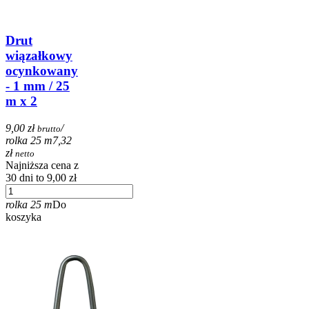
Drut
wiązałkowy
ocynkowany
- 1 mm / 25
m x 2
9,00 zł
/
brutto
rolka 25 m
7,32
zł
netto
Najniższa cena z
30 dni to 9,00 zł
rolka 25 m
Do
koszyka