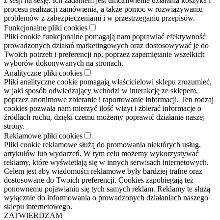
z sesji na sesję. Ich zadaniem jest umożliwienie działania koszyka i
procesu realizacji zamówienia, a także pomoc w rozwiązywaniu
problemów z zabezpieczeniami i w przestrzeganiu przepisów.
Funkcjonalne pliki cookies
Pliki cookie funkcjonalne pomagają nam poprawiać efektywność
prowadzonych działań marketingowych oraz dostosowywać je do
Twoich potrzeb i preferencji np. poprzez zapamiętanie wszelkich
wyborów dokonywanych na stronach.
Analityczne pliki cookies
Pliki analityczne cookie pomagają właścicielowi sklepu zrozumieć,
w jaki sposób odwiedzający wchodzi w interakcję ze sklepem,
poprzez anonimowe zbieranie i raportowanie informacji. Ten rodzaj
cookies pozwala nam mierzyć ilość wizyt i zbierać informacje o
źródłach ruchu, dzięki czemu możemy poprawić działanie naszej
strony.
Reklamowe pliki cookies
Pliki cookie reklamowe służą do promowania niektórych usług,
artykułów lub wydarzeń. W tym celu możemy wykorzystywać
reklamy, które wyświetlają się w innych serwisach internetowych.
Celem jest aby wiadomości reklamowe były bardziej trafne oraz
dostosowane do Twoich preferencji. Cookies zapobiegają też
ponownemu pojawianiu się tych samych reklam. Reklamy te służą
wyłącznie do informowania o prowadzonych działaniach naszego
sklepu internetowego.
ZATWIERDZAM