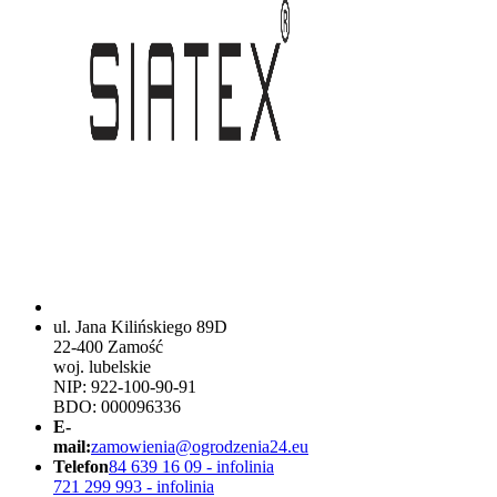
ul. Jana Kilińskiego 89D
22-400 Zamość
woj. lubelskie
NIP: 922-100-90-91
BDO: 000096336
E-
mail:
zamowienia@ogrodzenia24.eu
Telefon
84 639 16 09 - infolinia
721 299 993 - infolinia