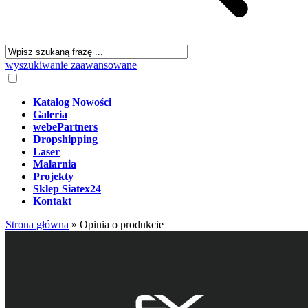
wyszukiwanie zaawansowane
Katalog Nowości
Galeria
webePartners
Dropshipping
Laser
Malarnia
Projekty
Sklep Siatex24
Kontakt
Strona główna
»
Opinia o produkcie