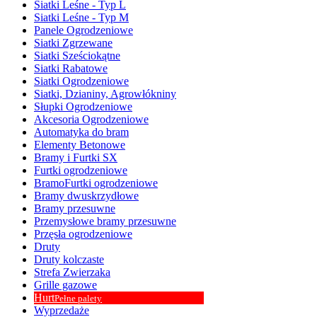
Siatki Leśne - Typ L
Siatki Leśne - Typ M
Panele Ogrodzeniowe
Siatki Zgrzewane
Siatki Sześciokątne
Siatki Rabatowe
Siatki Ogrodzeniowe
Siatki, Dzianiny, Agrowłókniny
Słupki Ogrodzeniowe
Akcesoria Ogrodzeniowe
Automatyka do bram
Elementy Betonowe
Bramy i Furtki SX
Furtki ogrodzeniowe
BramoFurtki ogrodzeniowe
Bramy dwuskrzydłowe
Bramy przesuwne
Przemysłowe bramy przesuwne
Przęsła ogrodzeniowe
Druty
Druty kolczaste
Strefa Zwierzaka
Grille gazowe
Hurt
Pełne palety
Wyprzedaże