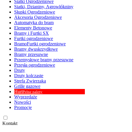
Siatki Ogrodzeniowe
Siatki, Dzianiny, Agrowłókniny
Słupki Ogrodzeniowe
Akcesoria Ogrodzeniowe
Automatyka do bram
Elementy Betonowe
Bramy i Furtki SX
Furtki ogrodzeniowe
BramoFurtki ogrodzeniowe
Bramy dwuskrzydłowe
Bramy przesuwne
Przemysłowe bramy przesuwne
Przęsła ogrodzeniowe
Druty
Druty kolczaste
Strefa Zwierzaka
Grille gazowe
Hurt
Pełne palety
Wyprzedaże
Nowości
Promocje
Kontakt