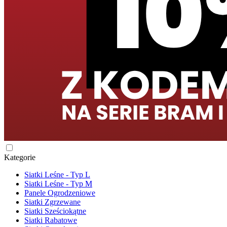
Kategorie
Siatki Leśne - Typ L
Siatki Leśne - Typ M
Panele Ogrodzeniowe
Siatki Zgrzewane
Siatki Sześciokątne
Siatki Rabatowe