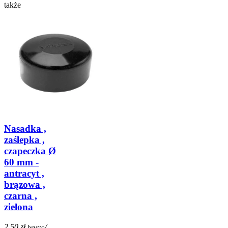
także
Nasadka ,
zaślepka ,
czapeczka Ø
60 mm -
antracyt ,
brązowa ,
czarna ,
zielona
2,50 zł
/
brutto