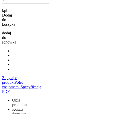
+
kpl
Dodaj
do
koszyka
dodaj
do
schowka
Zapytaj o
produkt
Poleć
znajomemu
Specyfikacja
PDF
Opis
produktu
Koszty
dostawy