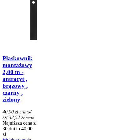
Płaskownik
montażowy
2,00 m -
antracyt ,
brązowy ,
czarny ,
zielony
40,00 zł
/
brutto
szt.
32,52 zł
netto
Najniższa cena z
30 dni to 40,00
zł
Wybierz opcje