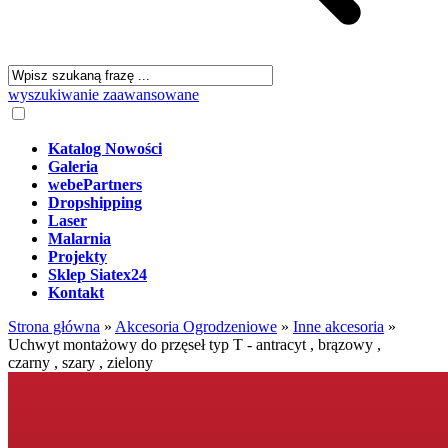
wyszukiwanie zaawansowane
Katalog Nowości
Galeria
webePartners
Dropshipping
Laser
Malarnia
Projekty
Sklep Siatex24
Kontakt
Strona główna
»
Akcesoria Ogrodzeniowe
»
Inne akcesoria
»
Uchwyt montażowy do przęseł typ T - antracyt , brązowy ,
czarny , szary , zielony