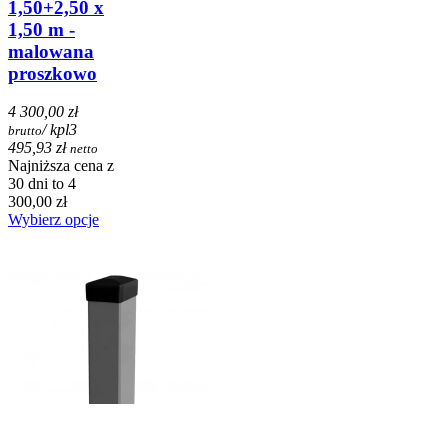
1,50+2,50 x
1,50 m -
malowana
proszkowo
4 300,00 zł
/ kpl
3
brutto
495,93 zł
netto
Najniższa cena z
30 dni to 4
300,00 zł
Wybierz opcje