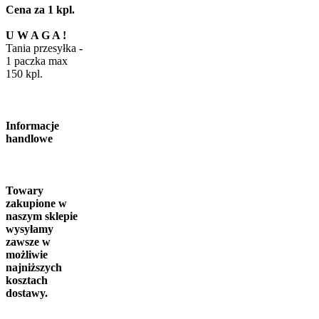
Cena za 1 kpl.
U W A G A !
Tania przesyłka
-
1 paczka max
150 kpl.
Informacje
handlowe
Towary
zakupione w
naszym sklepie
wysyłamy
zawsze w
możliwie
najniższych
kosztach
dostawy.