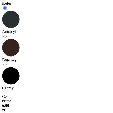
Kolor
Antracyt
Brązowy
Czarny
Cena
brutto:
6,00
zł