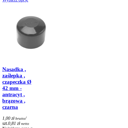
Nasadka ,
zaślepka ,
czapeczka Ø
42 mm -
antracyt ,
brązowa ,
czarna
1,00 zł
/
brutto
szt.
0,81 zł
netto