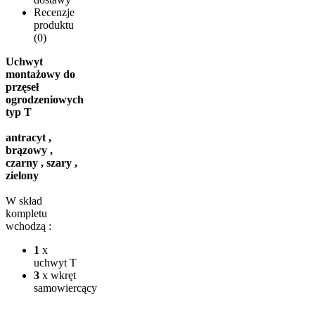
Recenzje
produktu
(0)
Uchwyt
montażowy do
przęseł
ogrodzeniowych
typ T
antracyt ,
brązowy ,
czarny , szary ,
zielony
W skład
kompletu
wchodzą :
1
x
uchwyt T
3
x wkręt
samowiercący