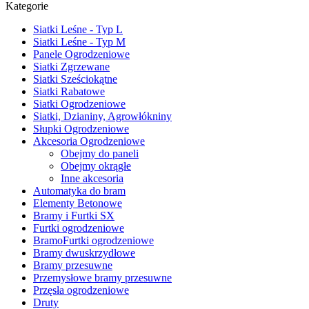
Kategorie
Siatki Leśne - Typ L
Siatki Leśne - Typ M
Panele Ogrodzeniowe
Siatki Zgrzewane
Siatki Sześciokątne
Siatki Rabatowe
Siatki Ogrodzeniowe
Siatki, Dzianiny, Agrowłókniny
Słupki Ogrodzeniowe
Akcesoria Ogrodzeniowe
Obejmy do paneli
Obejmy okrągłe
Inne akcesoria
Automatyka do bram
Elementy Betonowe
Bramy i Furtki SX
Furtki ogrodzeniowe
BramoFurtki ogrodzeniowe
Bramy dwuskrzydłowe
Bramy przesuwne
Przemysłowe bramy przesuwne
Przęsła ogrodzeniowe
Druty